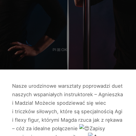
Nasze urodzinowe warsztaty poprowadzi duet
naszych wspaniałych instruktorek – Agnieszka
i Madzia! Możecie spodziewać się wiec
i triczków siłowych,
które są specjalnością Agi
i flexy figur, którymi Magda rzuca jak z rękawa
– cóż za idealne połączenie
Zapisy