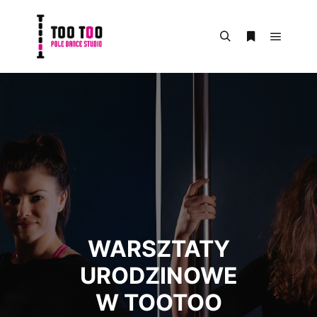
Menu g
Szukaj
Więcej inform
WARSZTATY
URODZINOWE
W TOOTOO