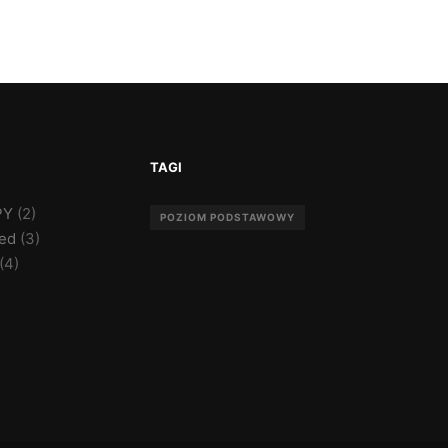
TAGI
PY
(2)
POZIOM PODSTAWOWY
zed
(3)
(4)